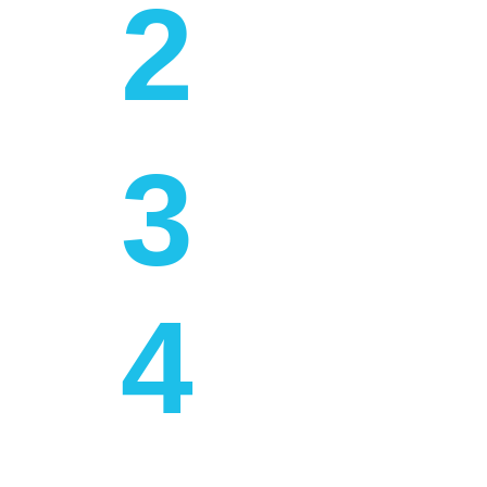
2
جمع البي
معًا، سنق
البيانات ذ
3
تحليل الب
نحن نتعمق
فهم السبب
4
تنفيذ الأ
غالبًا ما ي
مقترنة باخ