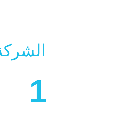
نهج 
الشركة
1
مراجعة ت
نحن نساعد
التحديات ا