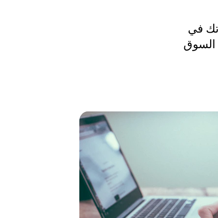
تك في 
 السوق 