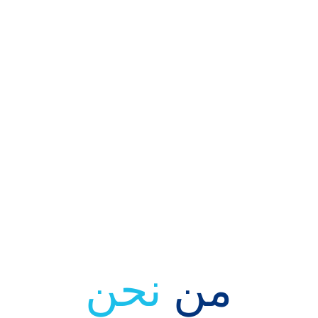
تؤمن شركة موهبة الكفاءات أن الاتجاه الج
ويحدد نجاح كل خطوة، وأن الطموح هو أساس
التميز واتخاذ الخطوات الصحيحة واتخاذ القرا
من 
نحن